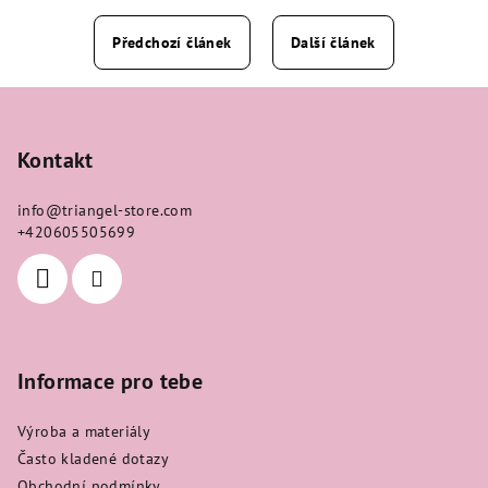
Předchozí článek
Další článek
Z
á
p
Kontakt
a
info
@
triangel-store.com
t
+420605505699
í
Informace pro tebe
Výroba a materiály
Často kladené dotazy
Obchodní podmínky