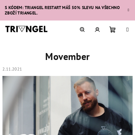
Přejít
S KÓDEM: TRIANGEL RESTART MÁŠ 50% SLEVU NA VŠECHNO
na
ZBOŽÍ TRIANGEL.
obsah
Nákupní
Hledat
Přihlášení
Movember
košík
2.11.2021