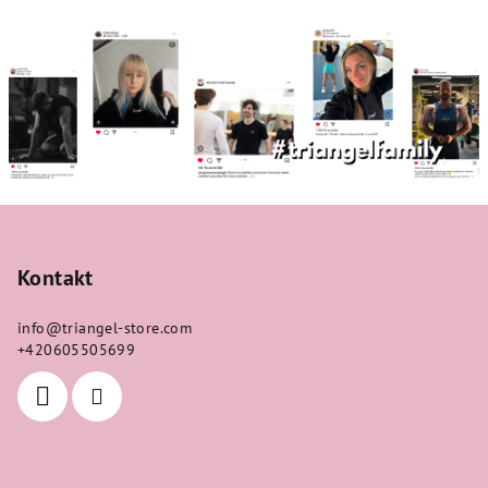
Z
á
p
Kontakt
a
info
@
triangel-store.com
t
+420605505699
í