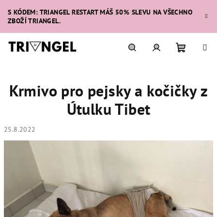
Přejít
S KÓDEM: TRIANGEL RESTART MÁŠ 50% SLEVU NA VŠECHNO
na
ZBOŽÍ TRIANGEL.
obsah
Nákupní
Hledat
Přihlášení
Krmivo pro pejsky a kočičky z
košík
Útulku Tibet
25.8.2022