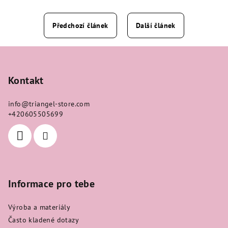
Předchozí článek
Další článek
Z
á
p
Kontakt
a
info
@
triangel-store.com
t
+420605505699
í
Informace pro tebe
Výroba a materiály
Často kladené dotazy