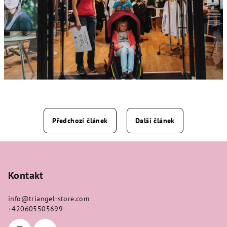
Předchozí článek
Další článek
Z
á
p
Kontakt
a
info
@
triangel-store.com
t
+420605505699
í