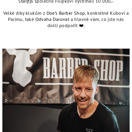
Star(t)s
společně Filípkovi vystříhali 10 000,-.
Velké díky klukům z
Doe’s Barber Shop
, konkrétně Kubovi a
Parimu, také
Odvaha Darovat
a hlavně vám, co jste nás
došli podpořit ❤️‍.