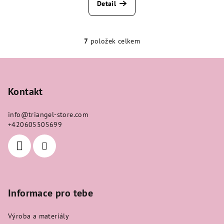
Detail
7
položek celkem
O
v
Z
l
á
á
p
Kontakt
d
a
a
c
info
@
triangel-store.com
t
í
+420605505699
í
p
r
v
k
y
Informace pro tebe
v
ý
Výroba a materiály
p