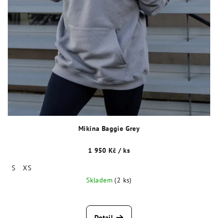
Mikina Baggie Grey
1 950 Kč
/ ks
S
XS
Skladem
(2 ks)
Detail