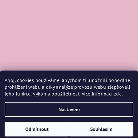
Ahoj, cookies používáme, abychom ti umožnili pohodlné
prohlížení webu a díky analýze provozu webu zlepšovali
jeho funkce, výkon a použitelnost. Více informací
zde
.
Sledovat na Instagramu
Nastavení
Copyright 2026
TRIANGEL
. Všechna práva vyhrazena.
Upravit
nastavení cookies
Odmítnout
Souhlasím
Vytvořil Shoptet