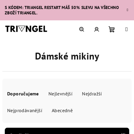
Přejít
S KÓDEM: TRIANGEL RESTART MÁŠ 50% SLEVU NA VŠECHNO
na
ZBOŽÍ TRIANGEL.
obsah
Nákupní
Hledat
Přihlášení
Dámské mikiny
košík
Ř
a
Doporučujeme
Nejlevnější
Nejdražší
z
e
Nejprodávanější
Abecedně
n
í