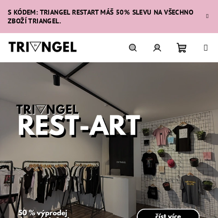
Přejít
S KÓDEM: TRIANGEL RESTART MÁŠ 50% SLEVU NA VŠECHNO
na
ZBOŽÍ TRIANGEL.
obsah
Nákupní
Hledat
Přihlášení
košík