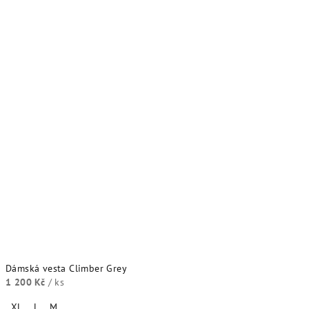
Dámská vesta Climber Grey
1 200 Kč
/ ks
XL
L
M