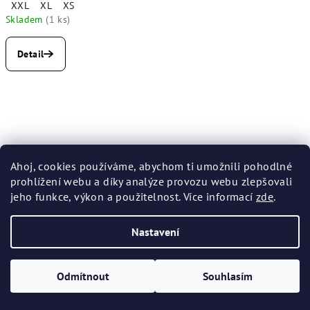
XXL
XL
XS
Skladem
(1 ks)
Detail
Ahoj, cookies používáme, abychom ti umožnili pohodlné
prohlížení webu a díky analýze provozu webu zlepšovali
jeho funkce, výkon a použitelnost. Více informací
zde
.
Nastavení
Odmítnout
Souhlasím