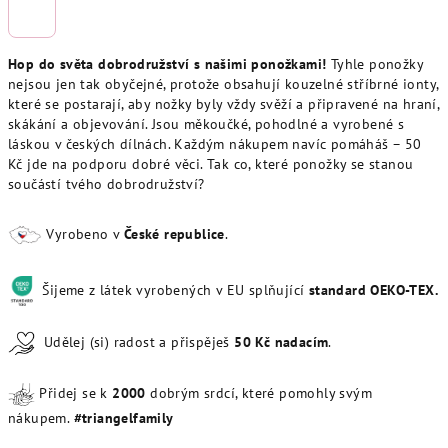
Hop do světa dobrodružství s našimi ponožkami!
Tyhle ponožky
nejsou jen tak obyčejné, protože obsahují kouzelné stříbrné ionty,
které se postarají, aby nožky byly vždy svěží a připravené na hraní,
skákání a objevování. Jsou měkoučké, pohodlné a vyrobené s
láskou v českých dílnách. Každým nákupem navíc pomáháš – 50
Kč jde na podporu dobré věci. Tak co, které ponožky se stanou
součástí tvého dobrodružství?
Vyrobeno v
České republice
.
Šijeme z látek vyrobených v EU splňující
standard OEKO-TEX.
Udělej (si) radost a přispěješ
50
Kč
nadacím
.
Přidej se k
20
00
dobrým srdcí, které pomohly svým
nákupem.
#triangelfamily