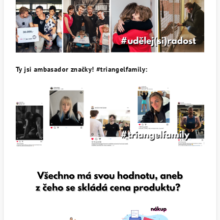
Ty jsi ambasador značky! #triangelfamily: