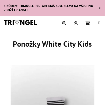
Přejít
S KÓDEM: TRIANGEL RESTART MÁŠ 50% SLEVU NA VŠECHNO
na
ZBOŽÍ TRIANGEL.
obsah
Nákupní
Hledat
Přihlášení
Ponožky White City Kids
košík