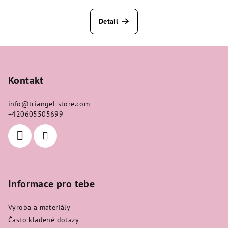
Detail
Z
á
p
Kontakt
a
info
@
triangel-store.com
t
+420605505699
í
Informace pro tebe
Výroba a materiály
Často kladené dotazy