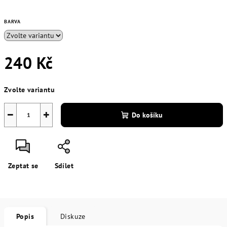
BARVA
240 Kč
Měrná
Zvolte variantu
cena:
−
+
Do košíku
Zeptat se
Sdílet
Popis
Diskuze