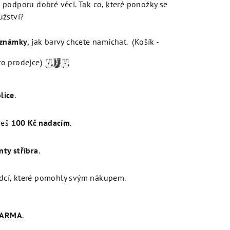
podporu dobré věci. Tak co, které ponožky se
užství?
známky
, jak barvy chcete namíchat. (Košík -
ro prodejce)
lice
.
ješ
100
Kč
nadacím
.
nty stříbra
.
dcí, které pomohly svým nákupem.
DARMA
.