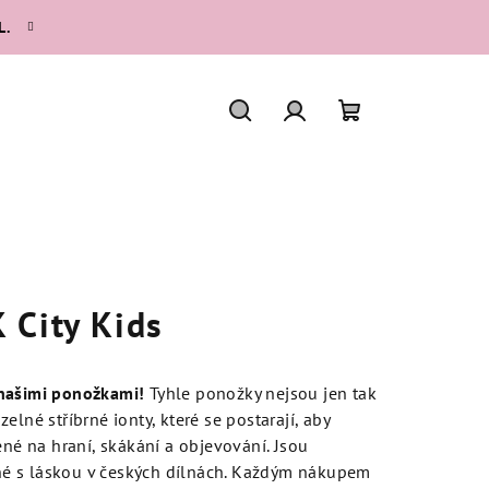
L.
Hledat
Přihlášení
Nákupní
košík
 City Kids
 našimi ponožkami!
Tyhle ponožky nejsou jen tak
elné stříbrné ionty, které se postarají, aby
ené na hraní, skákání a objevování. Jsou
é s láskou v českých dílnách. Každým nákupem