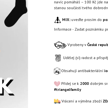
navíc pomáháš – 100 Kč jde na 
stanou součástí tvého dobrodr
MIX:
uveďte prosím do
po
Informace - Zadat poznámku p
Vyrobeny v
České repub
Udělej (si) radost a přispě
Obsahují antibakteriální
io
Přidej se k
20
00
dobrým sr
#triangelfamily
Vrácení a výměna zboží
Z