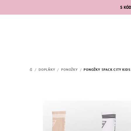
Přejít
S KÓ
na
obsah
/
DOPLŇKY
/
PONOŽKY
/
PONOŽKY 5PACK CITY KIDS
DOMŮ