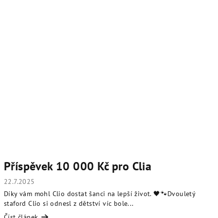
Příspěvek 10 000 Kč pro Clia
22.7.2025
Díky vám mohl Clio dostat šanci na lepší život. 🖤🐾Dvouletý
staford Clio si odnesl z dětství víc bole...
Číst článek