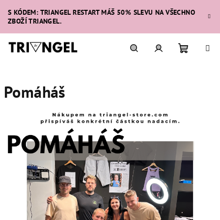
Přejít
S KÓDEM: TRIANGEL RESTART MÁŠ 50% SLEVU NA VŠECHNO
na
ZBOŽÍ TRIANGEL.
obsah
Nákupní
Hledat
Přihlášení
Pomáháš
košík