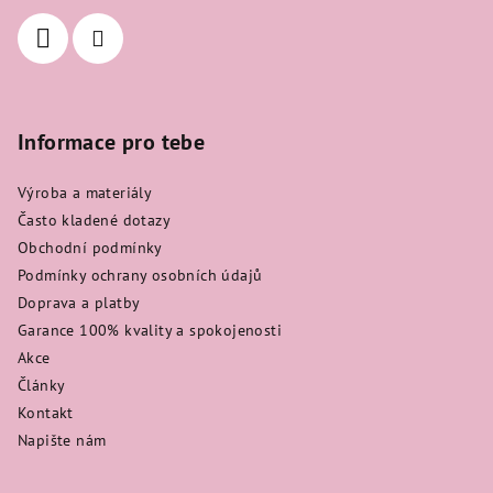
í
v
k
y
v
ý
Informace pro tebe
p
i
s
Výroba a materiály
u
Často kladené dotazy
Obchodní podmínky
Podmínky ochrany osobních údajů
Doprava a platby
Garance 100% kvality a spokojenosti
Akce
Články
Kontakt
Napište nám