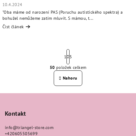
10.4.2024
"Oba máme od narození PAS (Poruchu autistického spektra) a
bohužel nemůžeme zatím mluvit. S mámou, t...
Číst článek
S
t
1
5
r
50
položek celkem
á
O
n
v
Nahoru
k
l
o
á
v
Z
á
d
n
á
a
í
c
p
Kontakt
í
a
p
info
@
triangel-store.com
t
r
+420605505699