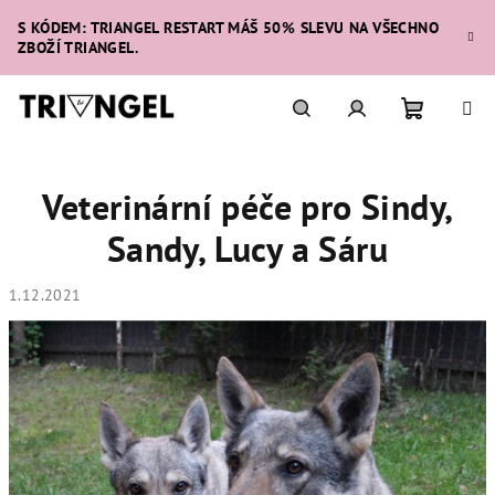
Přejít
S KÓDEM: TRIANGEL RESTART MÁŠ 50% SLEVU NA VŠECHNO
na
ZBOŽÍ TRIANGEL.
obsah
Nákupní
Hledat
Přihlášení
Veterinární péče pro Sindy,
košík
Sandy, Lucy a Sáru
1.12.2021