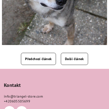
Předchozí článek
Další článek
Z
á
p
Kontakt
a
info
@
triangel-store.com
t
+420605505699
í