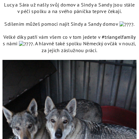
Lucy a Sára už našly svůj domov a Sindy a Sandy jsou stále
v péči spolku a na svého páníčka teprve čekají.
Sdílením můžeš pomoci najít Sindy a Sandy domov
.
Velké díky patří vám všem co v tom jedete v
#triangelfamily
s námi
. A hlavně také spolku Německý ovčák v nouzi,
za jejich záslužnou práci
.