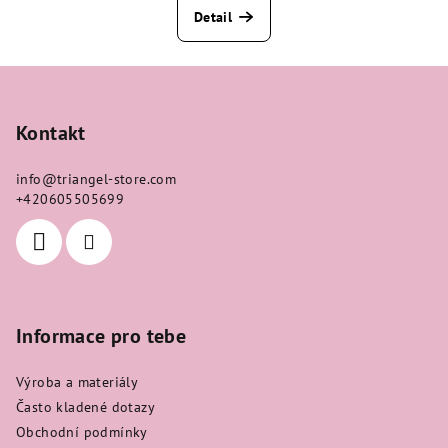
Detail
Z
á
p
Kontakt
a
info
@
triangel-store.com
t
+420605505699
í
Informace pro tebe
Výroba a materiály
Často kladené dotazy
Obchodní podmínky