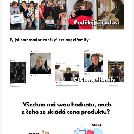
Ty jsi ambasador značky! #triangelfamily: