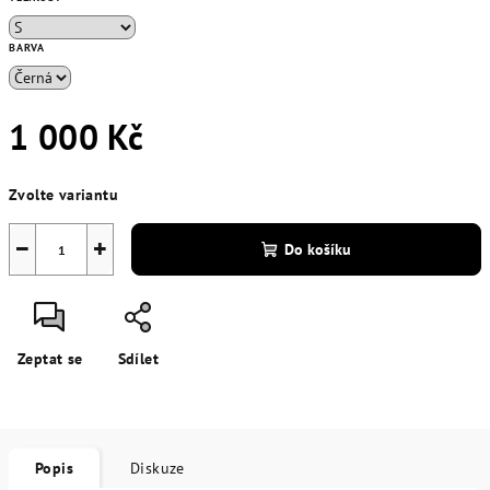
BARVA
1 000 Kč
Měrná
Zvolte variantu
cena:
−
+
Do košíku
Zeptat se
Sdílet
Popis
Diskuze