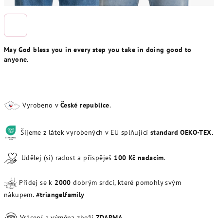
May God bless you in every step you take in doing good to
anyone.
Vyrobeno v
České republice
.
Šijeme z látek vyrobených v EU splňující
standard OEKO-TEX.
Udělej (si) radost a přispěješ
100
Kč
nadacím
.
Přidej se k
20
00
dobrým srdcí, které pomohly svým
nákupem.
#triangelfamily
Vrácení a výměna zboží
ZDARMA
.