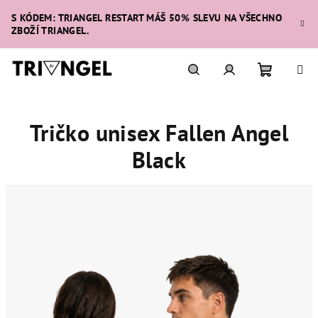
Přejít
S KÓDEM: TRIANGEL RESTART MÁŠ 50% SLEVU NA VŠECHNO
na
ZBOŽÍ TRIANGEL.
obsah
Nákupní
Hledat
Přihlášení
Tričko unisex Fallen Angel
košík
Black