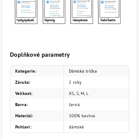
Doplňkové parametry
Kategorie
:
Dámská trička
Záruka
:
2 roky
Velikost
:
XS, S, M, L
Barva
:
černá
Materiál
:
100% bavlna
Pohlaví
:
dámské