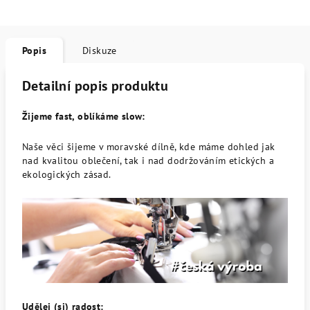
Popis
Diskuze
Detailní popis produktu
Žijeme fast, oblíkáme slow:
Naše věci šijeme v moravské dílně, kde máme dohled jak
nad kvalitou oblečení, tak i nad dodržováním etických a
ekologických zásad.
Udělej (si) radost: