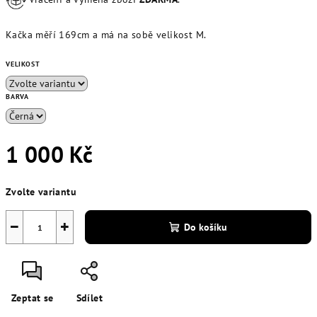
Kačka měří 169cm a má na sobě velikost M.
VELIKOST
BARVA
1 000 Kč
Měrná
Zvolte variantu
cena:
−
+
Do košíku
Zeptat se
Sdílet