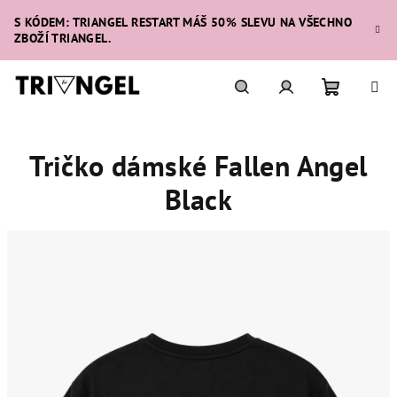
Přejít
S KÓDEM: TRIANGEL RESTART MÁŠ 50% SLEVU NA VŠECHNO
na
ZBOŽÍ TRIANGEL.
obsah
Nákupní
Hledat
Přihlášení
Tričko dámské Fallen Angel
košík
Black