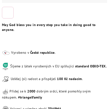
May God bless you in every step you take in doing good to
anyone.
Vyrobeno v
České republice
.
Šijeme z látek vyrobených v EU splňující
standard OEKO-TEX.
Udělej (si) radost a přispěješ
100
Kč
nadacím
.
Přidej se k
20
00
dobrým srdcí, které pomohly svým
nákupem.
#triangelfamily
Vrácení a výměna zboží
ZDARMA
.