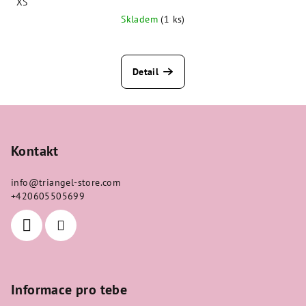
XS
Skladem
(1 ks)
Detail
Z
á
p
Kontakt
a
info
@
triangel-store.com
t
+420605505699
í
Informace pro tebe