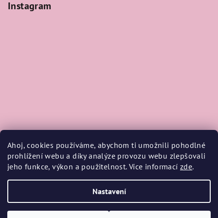
Instagram
Ahoj, cookies používáme, abychom ti umožnili pohodlné
prohlížení webu a díky analýze provozu webu zlepšovali
jeho funkce, výkon a použitelnost. Více informací
zde
.
Sledovat na Instagramu
Nastavení
Copyright 2026
TRIANGEL
. Všechna práva vyhrazena.
Upravit
nastavení cookies