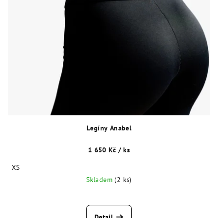
Legíny Anabel
1 650 Kč
/ ks
XS
Skladem
(2 ks)
Detail