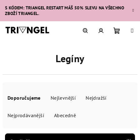
Přejít
S KÓDEM: TRIANGEL RESTART MÁŠ 50% SLEVU NA VŠECHNO
na
ZBOŽÍ TRIANGEL.
obsah
Nákupní
Hledat
Přihlášení
Legíny
košík
Ř
a
Doporučujeme
Nejlevnější
Nejdražší
z
e
Nejprodávanější
Abecedně
n
í