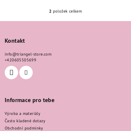
2
položek celkem
O
v
Z
l
á
á
p
Kontakt
d
a
a
c
info
@
triangel-store.com
t
í
+420605505699
í
p
r
v
k
y
Informace pro tebe
v
ý
Výroba a materiály
p
i
Často kladené dotazy
s
Obchodní podmínky