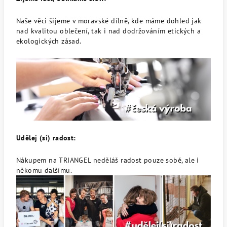
Naše věci šijeme v moravské dílně, kde máme dohled jak
nad kvalitou oblečení, tak i nad dodržováním etických a
ekologických zásad.
Udělej (si) radost:
Nákupem na TRIANGEL neděláš radost pouze sobě, ale i
někomu dalšímu.