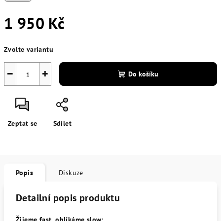
1 950 Kč
Měrná
Zvolte variantu
cena:
−
+
Do košíku
Zeptat se
Sdílet
Popis
Diskuze
Detailní popis produktu
Žijeme fast, oblíkáme slow: