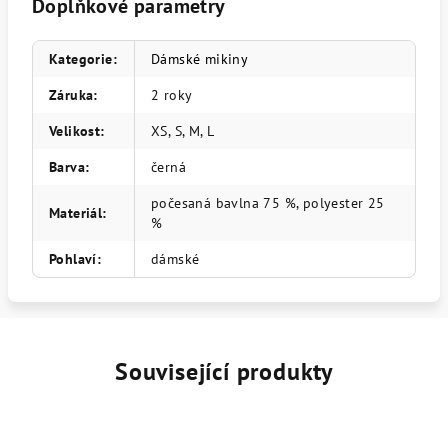
Doplňkové parametry
Kategorie
:
Dámské mikiny
Záruka
:
2 roky
Velikost
:
XS, S, M, L
Barva
:
černá
počesaná bavlna 75 %, polyester 25
Materiál
:
%
Pohlaví
:
dámské
Související produkty