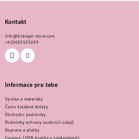
Z
á
p
Kontakt
a
info
@
triangel-store.com
t
+420605505699
í
Informace pro tebe
Výroba a materiály
Často kladené dotazy
Obchodní podmínky
Podmínky ochrany osobních údajů
Doprava a platby
Garance 100% kvality a spokojenosti