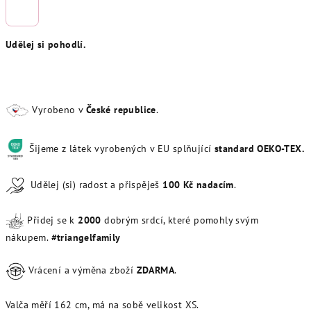
Udělej si pohodlí.
Vyrobeno v
České republice
.
Šijeme z látek vyrobených v EU splňující
standard OEKO-TEX.
Udělej (si) radost a přispěješ
100
Kč
nadacím
.
Přidej se k
20
00
dobrým srdcí, které pomohly svým
nákupem.
#triangelfamily
Vrácení a výměna zboží
ZDARMA
.
Valča měří 162 cm, má na sobě velikost XS.