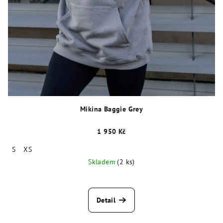
Mikina Baggie Grey
1 950 Kč
S
XS
Skladem
(2 ks)
Detail