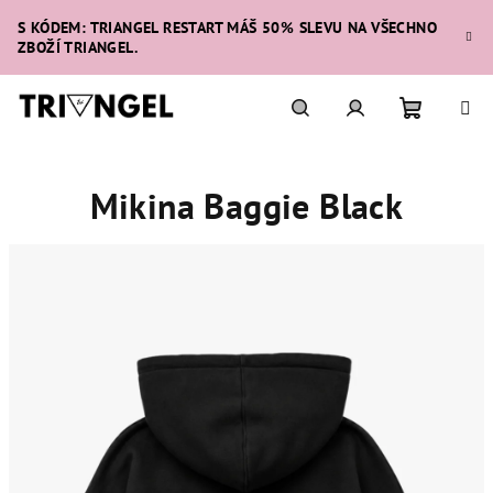
Přejít
S KÓDEM: TRIANGEL RESTART MÁŠ 50% SLEVU NA VŠECHNO
na
ZBOŽÍ TRIANGEL.
obsah
Nákupní
Hledat
Přihlášení
Mikina Baggie Black
košík