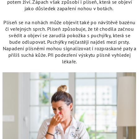
potem živí. Zápach však způsobí i plíseň, která se objeví
jako důsledek zapaření nohou v botách.
Plíseň se na nohách může objevit také po návštěvě bazénu
či veřejných sprch. Plíseň způsobuje, že tě chodila začnou
svědit a objeví se zarudlá pokožka s puchýřky, která se
bude odlupovat. Puchýřky nejčastěji najdeš mezi prsty.
Napadení plísněmi mohou signalizovat i rozpraskané paty a
příliš suchá kůže. Při podezření výskytu plísně vyhledej
lékaře.