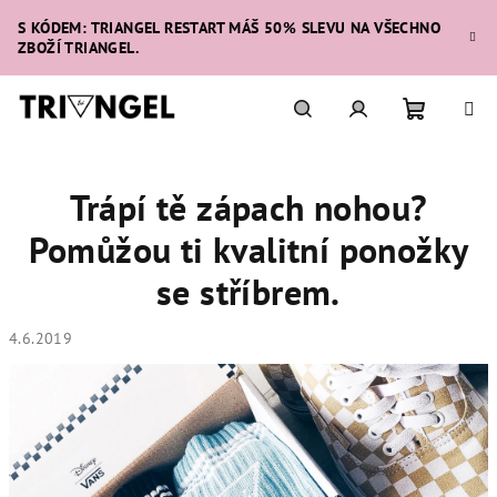
Přejít
S KÓDEM: TRIANGEL RESTART MÁŠ 50% SLEVU NA VŠECHNO
na
ZBOŽÍ TRIANGEL.
obsah
Nákupní
Hledat
Přihlášení
Trápí tě zápach nohou?
košík
Pomůžou ti kvalitní ponožky
se stříbrem.
4.6.2019