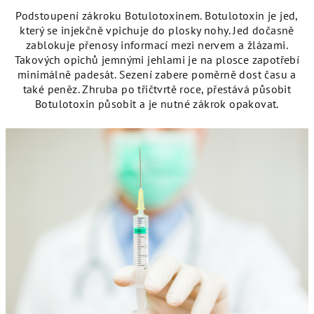
Podstoupení zákroku Botulotoxinem. Botulotoxin je jed,
který se injekčně vpichuje do plosky nohy. Jed dočasně
zablokuje přenosy informací mezi nervem a žlázami.
Takových opichů jemnými jehlami je na plosce zapotřebí
minimálně padesát. Sezení zabere poměrně dost času a
také peněz. Zhruba po třičtvrtě roce, přestává působit
Botulotoxin působit a je nutné zákrok opakovat.