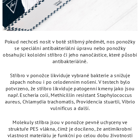
Pokud nechceš nosit v botě stříbrný předmět, nos ponožky
se speciální antibakteriální úpravu nebo ponožky
obsahující koloidní stříbro či jeho nanočástice, které působí
antibakteriálně.
Stříbro v ponožce likviduje vybrané bakterie a snižuje
zápach nohou i po celodenním nošení. V testech bylo
potvrzeno, že stříbro likviduje patogenní kmeny jako jsou
např. Escheria coli, Methicillin resistant Staphylococcus
aureus, Chlamydia trachomatis, Providencia stuartii, Vibrio
vulnificus a další.
Molekuly stříbra jsou v ponožce pevně uchyceny ve
struktuře PES vlákna, čímž je docíleno, že antimikrobní
vlastnost materiálu je funkční po celou dobu životnosti