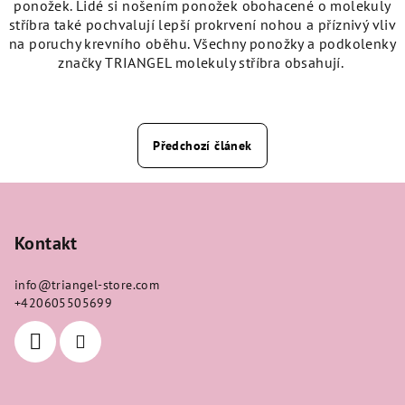
ponožek. Lidé si nošením ponožek obohacené o molekuly
stříbra také pochvalují lepší prokrvení nohou a příznivý vliv
na poruchy krevního oběhu. Všechny ponožky a podkolenky
značky TRIANGEL molekuly stříbra obsahují.
Předchozí článek
Z
á
p
Kontakt
a
info
@
triangel-store.com
t
+420605505699
í