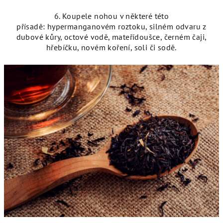
6. Koupele nohou v některé této
přísadě:
hypermanganovém roztoku, silném odvaru z
dubové kůry, octové vodě, mateřídoušce, černém čaji,
hřebíčku,
novém koření, soli či sodě.