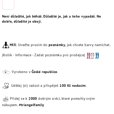
Není důležité, jak běháš. Důležité je, jak u toho vypadáš. No
dobře, důležité je obojí.
MIX
: Uveďte prosím do
poznámky
, jak chcete barvy namíchat.
(Košík - Informace - Zadat poznámku pro prodejce)
Vyrobeno v
České republice
.
Udělej (si) radost a přispěješ
100
Kč
nadacím
.
Přidej se k
20
00
dobrým srdcí, které pomohly svým
nákupem.
#triangelfamily