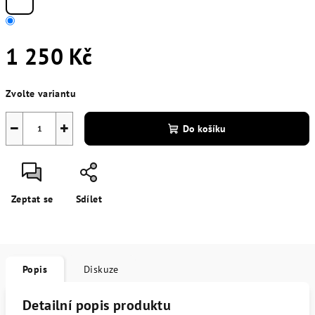
1 250 Kč
Měrná
Zvolte variantu
cena:
−
+
Do košíku
Zeptat se
Sdílet
Popis
Diskuze
Detailní popis produktu