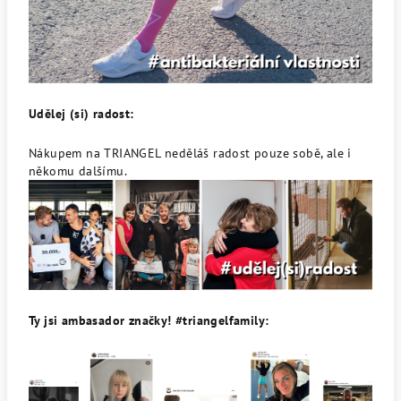
Udělej (si) radost:
Nákupem na TRIANGEL neděláš radost pouze sobě, ale i
někomu dalšímu.
Ty jsi ambasador značky! #triangelfamily: