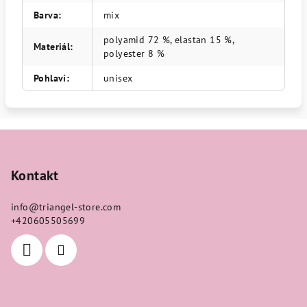
Barva
:
mix
polyamid 72 %, elastan 15 %,
Materiál
:
polyester 8 %
Pohlaví
:
unisex
Z
á
p
Kontakt
a
info
@
triangel-store.com
t
+420605505699
í