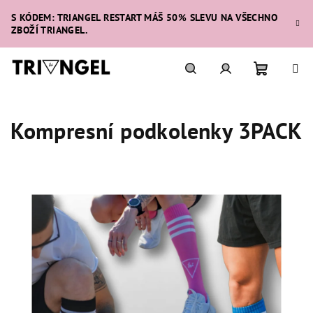
Přejít
S KÓDEM: TRIANGEL RESTART MÁŠ 50% SLEVU NA VŠECHNO
na
ZBOŽÍ TRIANGEL.
obsah
Nákupní
Hledat
Přihlášení
Kompresní podkolenky 3PACK
košík