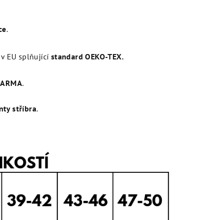
ce
.
v EU splňující
standard OEKO-TEX.
DARMA
.
nty stříbra
.