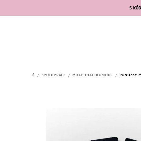
Přejít
S KÓ
na
obsah
/
SPOLUPRÁCE
/
MUAY THAI OLOMOUC
/
PONOŽKY M
DOMŮ