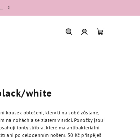
L.
Hledat
Přihlášení
Nákupní
košík
lack/white
í kousek oblečení, který ti na sobě zůstane,
em na nohách a se zlatem v srdci. Ponožky jsou
sahují ionty stříbra, které má antibakteriální
cítí ani po celodenním nošení. 50 Kč přispěješ