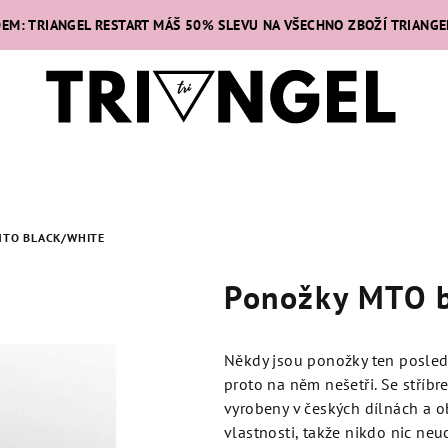
DEM: TRIANGEL RESTART MÁŠ 50% SLEVU NA VŠECHNO ZBOŽÍ TRIANGE
TO BLACK/WHITE
Ponožky MTO b
Někdy jsou ponožky ten posledn
proto na něm nešetři. Se stříbr
vyrobeny v českých dílnách a ob
vlastnosti, takže nikdo nic neu