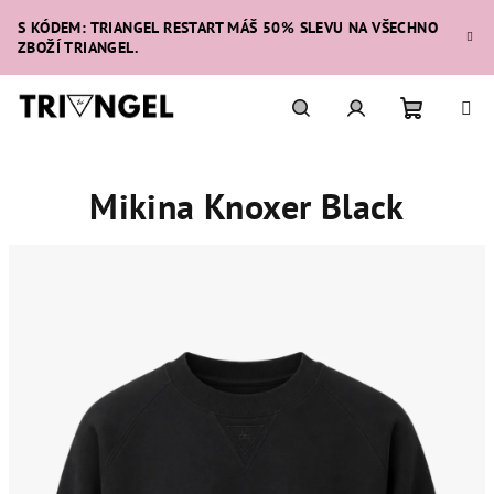
Přejít
S KÓDEM: TRIANGEL RESTART MÁŠ 50% SLEVU NA VŠECHNO
na
ZBOŽÍ TRIANGEL.
obsah
Nákupní
Hledat
Přihlášení
Mikina Knoxer Black
košík