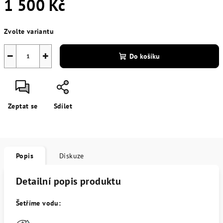
1 500 Kč
Měrná
Zvolte variantu
cena:
−
+
Do košíku
Zeptat se
Sdílet
Popis
Diskuze
Detailní popis produktu
Šetříme vodu: