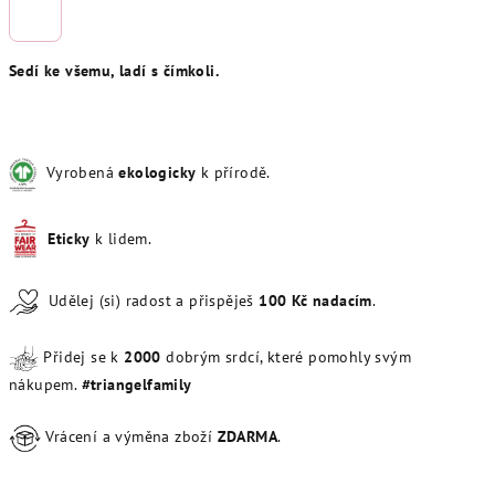
Sedí ke všemu, ladí s čímkoli.
Vyrobená
ekologicky
k přírodě.
Eticky
k lidem.
Udělej (si) radost a přispěješ
100
Kč
nadacím
.
Přidej se k
20
00
dobrým srdcí, které pomohly svým
nákupem.
#triangelfamily
Vrácení a výměna zboží
ZDARMA
.