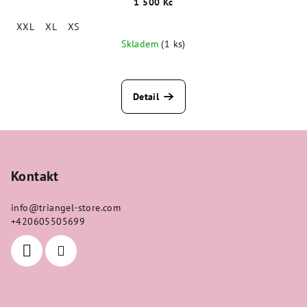
1 500 Kč
XXL
XL
XS
Skladem
(1 ks)
Detail
Z
á
p
Kontakt
a
info
@
triangel-store.com
t
+420605505699
í