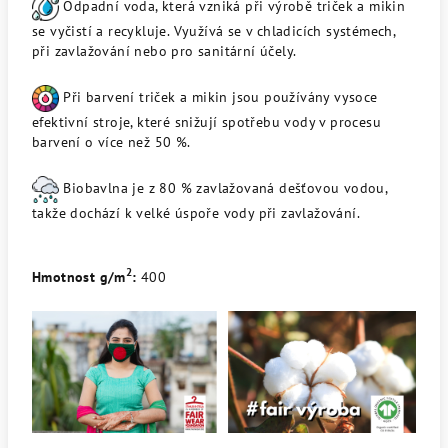
Odpadní voda, která vzniká při výrobě triček a mikin
se vyčistí a recykluje. Využívá se v chladicích systémech,
při zavlažování nebo pro sanitární účely.
Při barvení triček a mikin jsou používány vysoce
efektivní stroje, které snižují spotřebu vody v procesu
barvení o více než 50 %.
Biobavlna je z 80 % zavlažovaná dešťovou vodou,
takže dochází k velké úspoře vody při zavlažování.
2
Hmotnost g/m
:
400