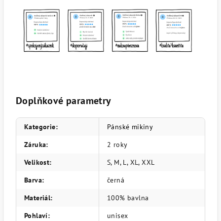
Doplňkové parametry
Kategorie
:
Pánské mikiny
Záruka
:
2 roky
Velikost
:
S, M, L, XL, XXL
Barva
:
černá
Materiál
:
100% bavlna
Pohlaví
:
unisex