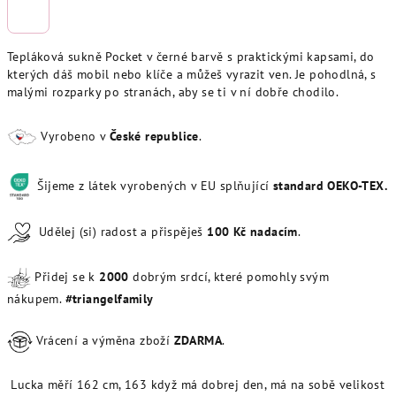
Tepláková sukně Pocket v černé barvě s praktickými kapsami, do
kterých dáš mobil nebo klíče a můžeš vyrazit ven. Je pohodlná, s
malými rozparky po stranách, aby se ti v ní dobře chodilo.
Vyrobeno v
České republice
.
Šijeme z látek vyrobených v EU splňující
standard OEKO-TEX.
Udělej (si) radost a přispěješ
100
Kč
nadacím
.
Přidej se k
20
00
dobrým srdcí, které pomohly svým
nákupem.
#triangelfamily
Vrácení a výměna zboží
ZDARMA
.
Lucka měří 162 cm, 163 když má dobrej den, má na sobě velikost