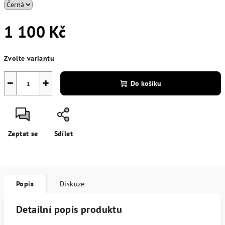
1 100 Kč
Měrná
Zvolte variantu
cena:
−
+
Do košíku
Zeptat se
Sdílet
Popis
Diskuze
Detailní popis produktu