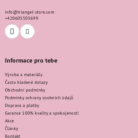
a
info
@
triangel-store.com
t
+420605505699
í
Informace pro tebe
Výroba a materiály
Často kladené dotazy
Obchodní podmínky
Podmínky ochrany osobních údajů
Doprava a platby
Garance 100% kvality a spokojenosti
Akce
Články
Kontakt