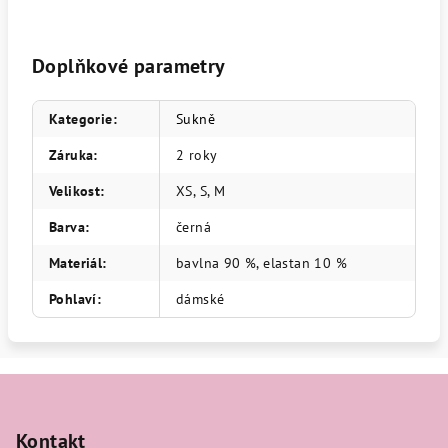
Doplňkové parametry
Kategorie
:
Sukně
Záruka
:
2 roky
Velikost
:
XS, S, M
Barva
:
černá
Materiál
:
bavlna 90 %, elastan 10 %
Pohlaví
:
dámské
Z
á
p
Kontakt