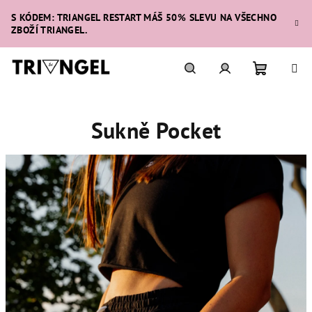
Přejít
S KÓDEM: TRIANGEL RESTART MÁŠ 50% SLEVU NA VŠECHNO
na
ZBOŽÍ TRIANGEL.
obsah
Nákupní
Hledat
Přihlášení
Sukně Pocket
košík