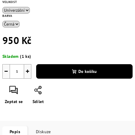
VELIKOST
BARVA
950 Kč
Měrná
Skladem
(1 ks)
cena:
−
+
Do košíku
Zeptat se
Sdílet
Popis
Diskuze