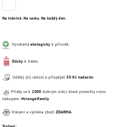
Na trénink. Na cestu. Na každý den.
Vyrobená
ekologicky
k přírodě.
Eticky
k lidem.
Udělej (si) radost a přispěješ
50
Kč
nadacím
.
Přidej se k
20
00
dobrým srdcí, které pomohly svým
nákupem.
#triangelfamily
Vrácení a výměna zboží
ZDARMA
.
Složení: