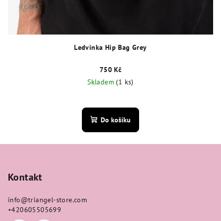
Ledvinka Hip Bag Grey
750 Kč
Skladem
(1 ks)
Do košíku
Z
á
p
Kontakt
a
info
@
triangel-store.com
t
+420605505699
í