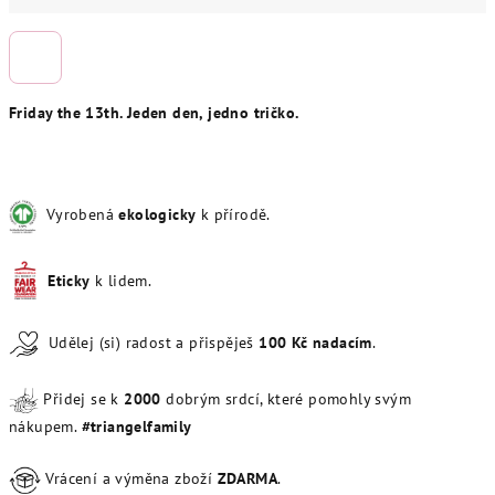
Friday the 13th. Jeden den, jedno tričko.
Vyrobená
ekologicky
k přírodě.
Eticky
k lidem.
Udělej (si) radost a přispěješ
100
Kč
nadacím
.
Přidej se k
20
00
dobrým srdcí, které pomohly svým
nákupem.
#triangelfamily
Vrácení a výměna zboží
ZDARMA
.