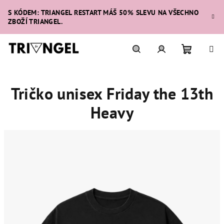
Přejít
S KÓDEM: TRIANGEL RESTART MÁŠ 50% SLEVU NA VŠECHNO
na
ZBOŽÍ TRIANGEL.
obsah
Nákupní
Hledat
Přihlášení
Tričko unisex Friday the 13th
košík
Heavy