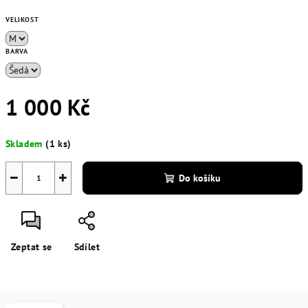
VELIKOST
BARVA
1 000 Kč
Měrná
Skladem
(1 ks)
cena:
−
+
Do košíku
Zeptat se
Sdílet