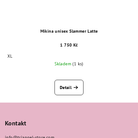
Mikina unisex Slammer Latte
1 750 Kč
XL
Skladem
(1 ks)
Detail
Z
á
p
Kontakt
a
info
@
triangel-store.com