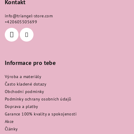
p
Kontakt
d
a
a
c
info
@
triangel-store.com
t
í
+420605505699
í
p
r
v
k
y
Informace pro tebe
v
ý
Výroba a materiály
p
i
Často kladené dotazy
s
Obchodní podmínky
u
Podmínky ochrany osobních údajů
Doprava a platby
Garance 100% kvality a spokojenosti
Akce
Články