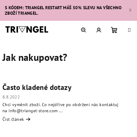
Přejít
S KÓDEM: TRIANGEL RESTART MÁŠ 50% SLEVU NA VŠECHNO
na
ZBOŽÍ TRIANGEL.
obsah
Nákupní
Hledat
Přihlášení
Jak nakupovat?
košík
V
ý
Často kladené dotazy
p
i
8.8.2022
s
Chci vyměnit zboží. Co nejdříve po obdržení nás kontaktuj
na info@triangel-store.com ...
č
Číst článek
l
á