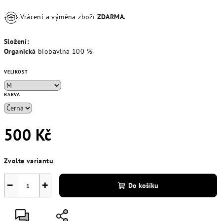
Vrácení a výměna zboží
ZDARMA
.
Složení:
Organická
biobavlna
100 %
VELIKOST
BARVA
500 Kč
Měrná
Zvolte variantu
cena:
−
+
Do košíku