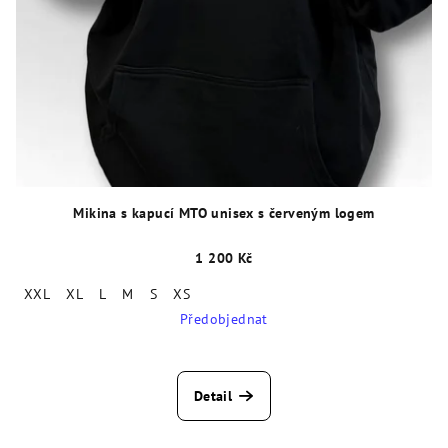
Mikina s kapucí MTO unisex s červeným logem
1 200 Kč
XXL
XL
L
M
S
XS
Předobjednat
Detail