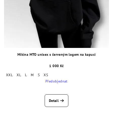
Mikina MTO unisex s červeným logem na kapuci
1 000 Kč
XXL
XL
L
M
S
XS
Předobjednat
Detail