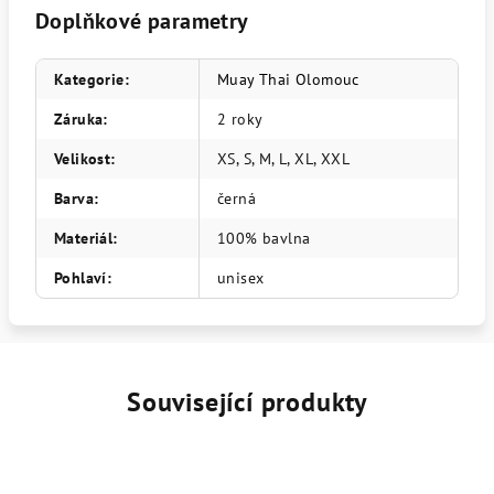
Doplňkové parametry
Kategorie
:
Muay Thai Olomouc
Záruka
:
2 roky
Velikost
:
XS, S, M, L, XL, XXL
Barva
:
černá
Materiál
:
100% bavlna
Pohlaví
:
unisex
Související produkty