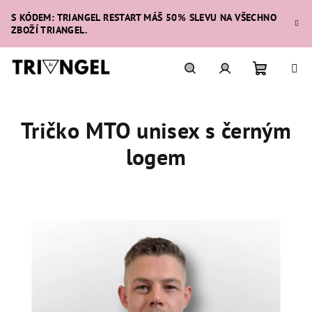
Přejít
S KÓDEM: TRIANGEL RESTART MÁŠ 50% SLEVU NA VŠECHNO
na
ZBOŽÍ TRIANGEL.
obsah
Nákupní
Hledat
Přihlášení
Tričko MTO unisex s černým
košík
logem