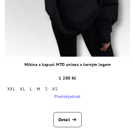
Mikina s kapucí MTO unisex s černým logem
1 200 Kč
XXL
XL
L
M
S
XS
Předobjednat
Detail