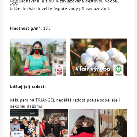
Biobavlna je z 80 % zavlažovaná dešťovou vodou,
takže dochází k velké úspoře vody při zavlažování.
2
Hmotnost g/m
:
155
Udělej (si) radost:
Nákupem na TRIANGEL neděláš radost pouze sobě, ale i
někomu dalšímu.