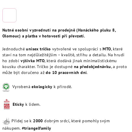
Nutné osobní vyzvednutí na prodejně (Hanáckého pluku 8,
Olomouc) a platba v hotovosti při převzetí.
Jednoduché
unisex tričko
vytvořené ve spolupráci s
MTO
, které
staví na tom nejdůležitějším – kvalitě, střihu a detailu. Na hrudi
ho zdobí
výšivka MTO
, která dodává jinak minimalistickému
kousku charakter. Tričko je dostupné
na předobjednávku
, a proto
může být doručeno až
do 10 pracovních dní
.
Vyrobená
ekologicky
k přírodě.
Eticky
k lidem.
Přidej se k
20
00
dobrým srdcí, které pomohly svým
nákupem.
#triangelfamily