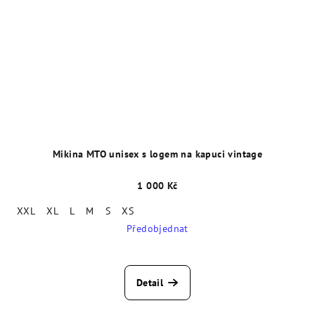
Mikina MTO unisex s logem na kapuci vintage
1 000 Kč
XXL
XL
L
M
S
XS
Předobjednat
Detail