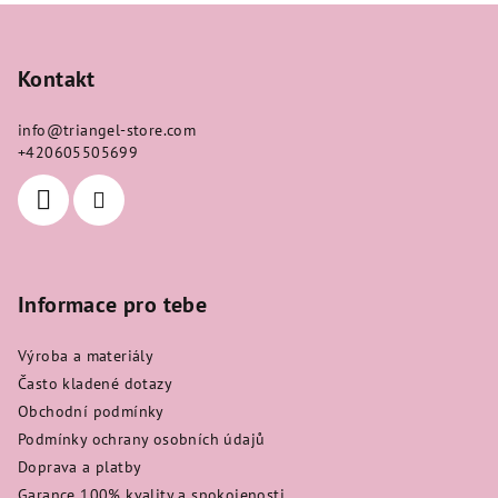
Z
á
p
Kontakt
a
info
@
triangel-store.com
t
+420605505699
í
Informace pro tebe
Výroba a materiály
Často kladené dotazy
Obchodní podmínky
Podmínky ochrany osobních údajů
Doprava a platby
Garance 100% kvality a spokojenosti