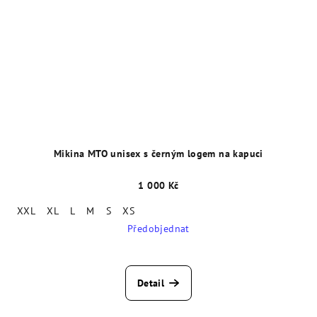
Mikina MTO unisex s černým logem na kapuci
1 000 Kč
XXL
XL
L
M
S
XS
Předobjednat
Detail