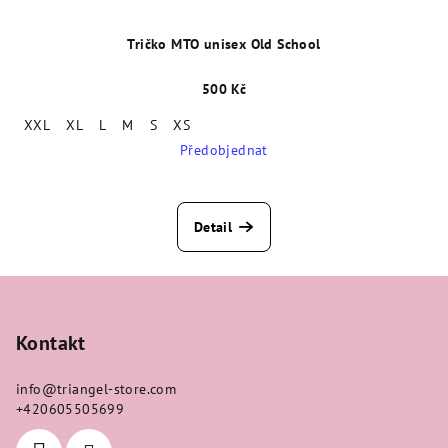
Tričko MTO unisex Old School
500 Kč
XXL
XL
L
M
S
XS
Předobjednat
Detail
Z
á
p
Kontakt
a
info
@
triangel-store.com
t
+420605505699
í