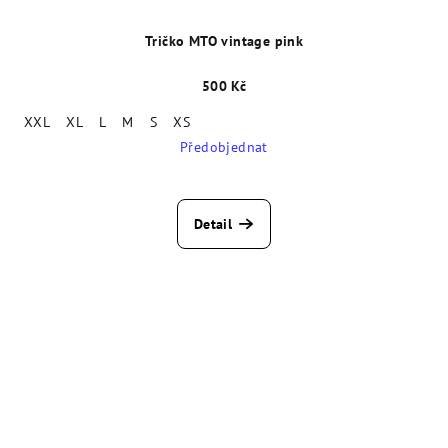
Tričko MTO vintage pink
500 Kč
XXL
XL
L
M
S
XS
Předobjednat
Detail