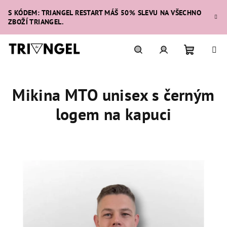
Přejít
S KÓDEM: TRIANGEL RESTART MÁŠ 50% SLEVU NA VŠECHNO
na
ZBOŽÍ TRIANGEL.
obsah
Nákupní
Hledat
Přihlášení
Mikina MTO unisex s černým
košík
logem na kapuci