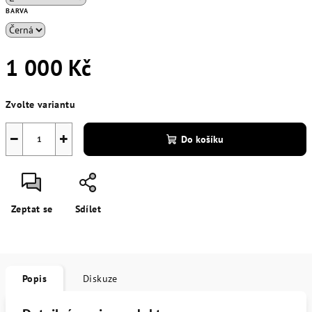
BARVA
1 000 Kč
Měrná
Zvolte variantu
cena:
−
+
Do košíku
Zeptat se
Sdílet
Popis
Diskuze