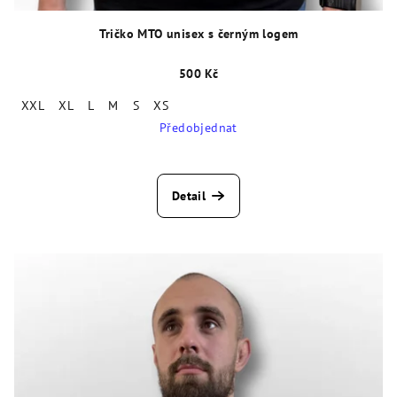
Tričko MTO unisex s černým logem
500 Kč
XXL
XL
L
M
S
XS
Předobjednat
Detail