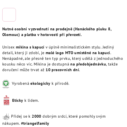
Nutné osobní vyzvednutí na prodejně (Hanáckého pluku 8,
Olomouc) a platba v hotovosti při převzetí.
Unisex
mikina s kapucí
v úplně minimalistickém stylu. Jediný
detail, který ji zdobí, je
malé logo MTO umístěné na kapuci
.
Nenápadné, ale přesně ten typ prvku, který udělá z jednoduchého
kousku něco víc. Mikina je dostupná
na předobjednávku
, takže
doručení může trvat až
10 pracovních dní
.
Vyrobená
ekologicky
k přírodě.
Eticky
k lidem.
Přidej se k
20
00
dobrým srdcí, které pomohly svým
nákupem.
#triangelfamily