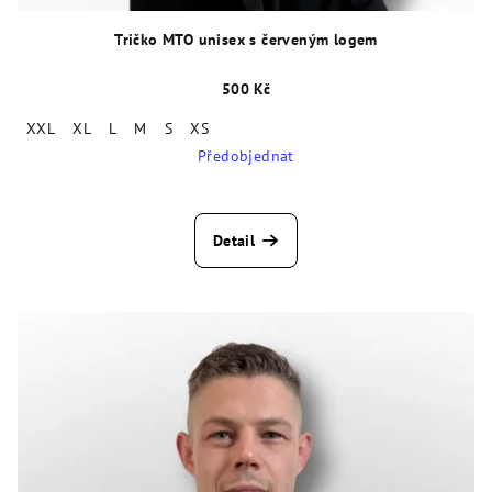
Tričko MTO unisex s červeným logem
500 Kč
XXL
XL
L
M
S
XS
Předobjednat
Detail