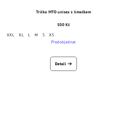
Tričko MTO unisex s límečkem
500 Kč
XXL
XL
L
M
S
XS
Předobjednat
Detail