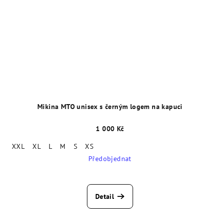
Mikina MTO unisex s černým logem na kapuci
1 000 Kč
XXL
XL
L
M
S
XS
Předobjednat
Detail