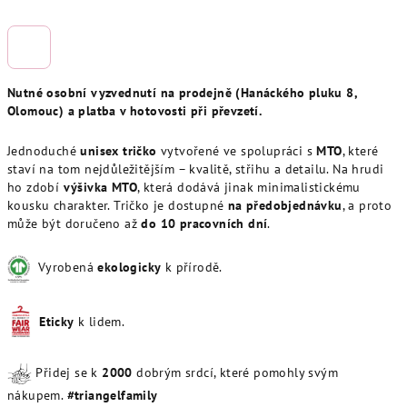
Nutné osobní vyzvednutí na prodejně (Hanáckého pluku 8,
Olomouc) a platba v hotovosti při převzetí.
Jednoduché
unisex tričko
vytvořené ve spolupráci s
MTO
, které
staví na tom nejdůležitějším – kvalitě, střihu a detailu. Na hrudi
ho zdobí
výšivka MTO
, která dodává jinak minimalistickému
kousku charakter. Tričko je dostupné
na předobjednávku
, a proto
může být doručeno až
do 10 pracovních dní
.
Vyrobená
ekologicky
k přírodě.
Eticky
k lidem.
Přidej se k
20
00
dobrým srdcí, které pomohly svým
nákupem.
#triangelfamily