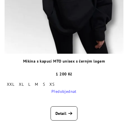
Mikina s kapucí MTO unisex s černým logem
1 200 Kč
XXL
XL
L
M
S
XS
Předobjednat
Detail