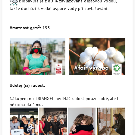
Biobavlna je z 80 % zavlažovaná dešťovou vodou,
takže dochází k velké úspoře vody při zavlažování.
2
Hmotnost g/m
:
155
Udělej (si) radost:
Nákupem na TRIANGEL neděláš radost pouze sobě, ale i
někomu dalšímu.