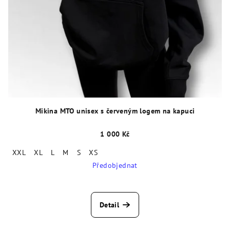
Mikina MTO unisex s červeným logem na kapuci
1 000 Kč
XXL
XL
L
M
S
XS
Předobjednat
Detail