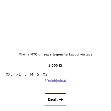
Mikina MTO unisex s logem na kapuci vintage
1 000 Kč
XXL
XL
L
M
S
XS
Předobjednat
Detail