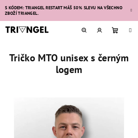
Přejít
S KÓDEM: TRIANGEL RESTART MÁŠ 50% SLEVU NA VŠECHNO
na
ZBOŽÍ TRIANGEL.
obsah
Nákupní
Hledat
Přihlášení
Tričko MTO unisex s černým
košík
logem