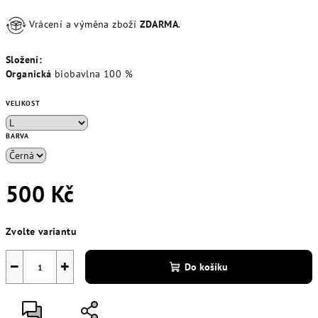
Vrácení a výměna zboží
ZDARMA
.
Složení:
Organická
biobavlna
100 %
VELIKOST
BARVA
500 Kč
Měrná
Zvolte variantu
cena:
−
+
Do košíku