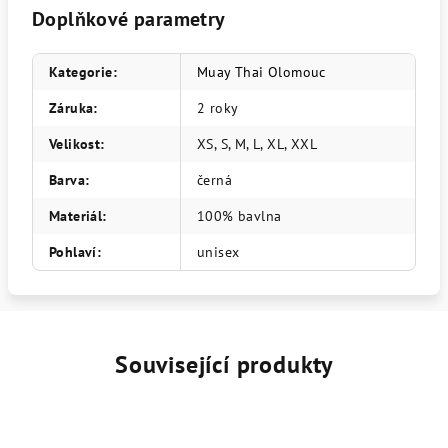
Doplňkové parametry
Kategorie
:
Muay Thai Olomouc
Záruka
:
2 roky
Velikost
:
XS, S, M, L, XL, XXL
Barva
:
černá
Materiál
:
100% bavlna
Pohlaví
:
unisex
Související produkty