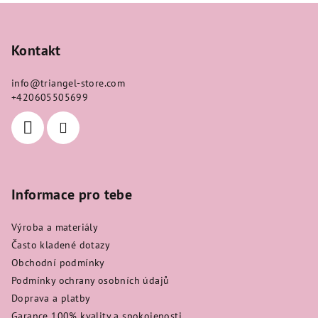
Z
á
p
Kontakt
a
info
@
triangel-store.com
t
+420605505699
í
Informace pro tebe
Výroba a materiály
Často kladené dotazy
Obchodní podmínky
Podmínky ochrany osobních údajů
Doprava a platby
Garance 100% kvality a spokojenosti