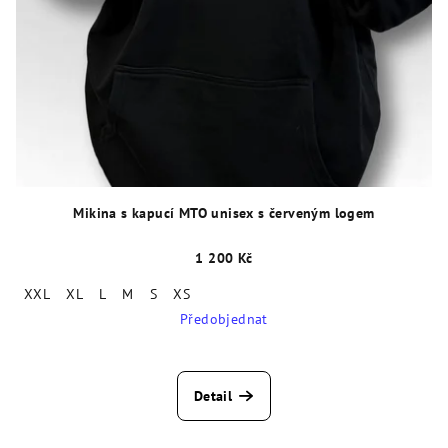
Mikina s kapucí MTO unisex s červeným logem
1 200 Kč
XXL
XL
L
M
S
XS
Předobjednat
Detail