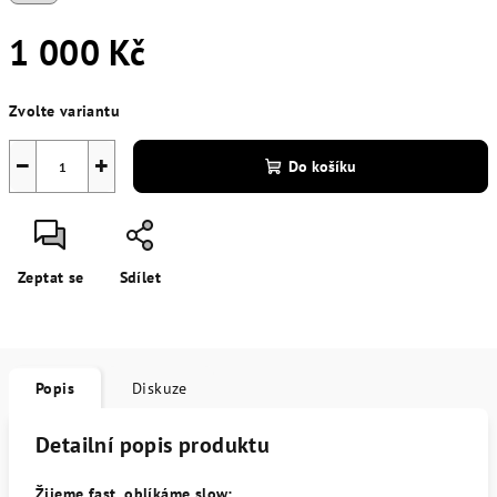
1 000 Kč
Měrná
Zvolte variantu
cena:
−
+
Do košíku
Zeptat se
Sdílet
Popis
Diskuze
Detailní popis produktu
Žijeme fast, oblíkáme slow: