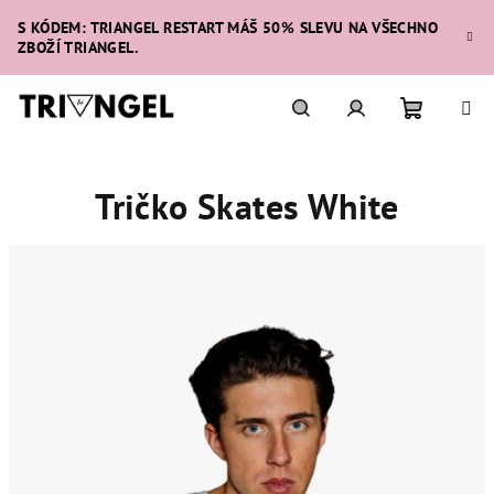
Přejít
S KÓDEM: TRIANGEL RESTART MÁŠ 50% SLEVU NA VŠECHNO
na
ZBOŽÍ TRIANGEL.
obsah
Nákupní
Hledat
Přihlášení
Tričko Skates White
košík