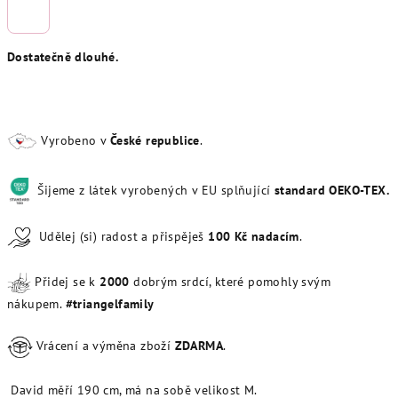
Dostatečně dlouhé.
Vyrobeno v
České republice
.
Šijeme z látek vyrobených v EU splňující
standard OEKO-TEX.
Udělej (si) radost a přispěješ
100
Kč
nadacím
.
Přidej se k
20
00
dobrým srdcí, které pomohly svým
nákupem.
#triangelfamily
Vrácení a výměna zboží
ZDARMA
.
David měří 190 cm, má na sobě velikost M.