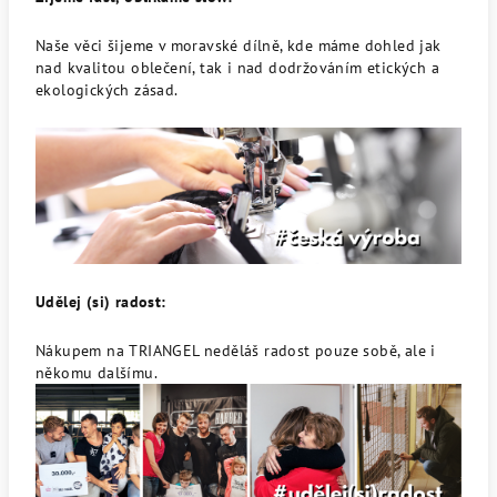
Naše věci šijeme v moravské dílně, kde máme dohled jak
nad kvalitou oblečení, tak i nad dodržováním etických a
ekologických zásad.
Udělej (si) radost:
Nákupem na TRIANGEL neděláš radost pouze sobě, ale i
někomu dalšímu.