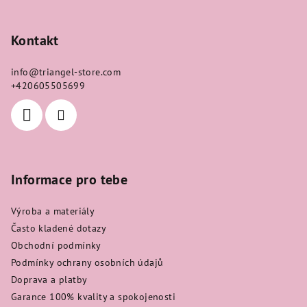
Z
á
p
Kontakt
a
info
@
triangel-store.com
t
+420605505699
í
Informace pro tebe
Výroba a materiály
Často kladené dotazy
Obchodní podmínky
Podmínky ochrany osobních údajů
Doprava a platby
Garance 100% kvality a spokojenosti